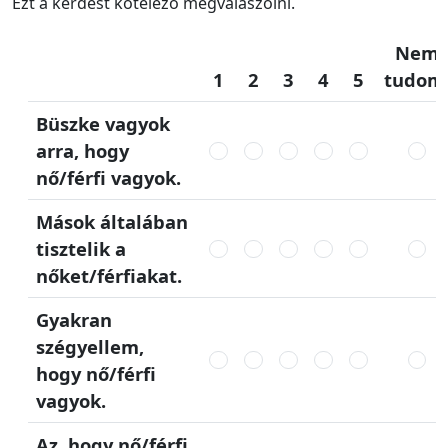
Ezt a kérdést kötelező megválaszolni.
Nem
1
2
3
4
5
tudom
Büszke vagyok
arra, hogy
nő/férfi vagyok.
Mások általában
tisztelik a
nőket/férfiakat.
Gyakran
szégyellem,
hogy nő/férfi
vagyok.
Az, hogy nő/férfi