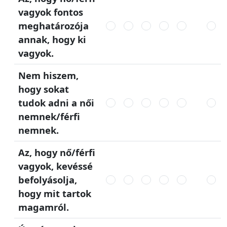
vagyok fontos
meghatározója
annak, hogy ki
vagyok.
Nem hiszem,
hogy sokat
tudok adni a női
nemnek/férfi
nemnek.
Az, hogy nő/férfi
vagyok, kevéssé
befolyásolja,
hogy mit tartok
magamról.