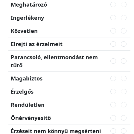
Meghatározó
Ingerlékeny
Közvetlen
Elrejti az érzelmeit
Parancsoló, ellentmondást nem
tűrő
Magabiztos
Érzelgős
Rendületlen
Önérvényesítő
Érzéseit nem könnyű megsérteni