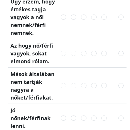
Úgy érzem, hogy
értékes tagja
vagyok a női
nemnek/férfi
nemnek.
Az hogy nő/férfi
vagyok, sokat
elmond rólam.
Mások általában
nem tartják
nagyra a
nőket/férfiakat.
Jó
nőnek/férfinak
lenni.