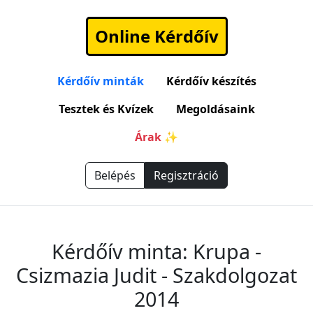
Online Kérdőív
Kérdőív minták
Kérdőív készítés
Tesztek és Kvízek
Megoldásaink
Árak ✨
Belépés
Regisztráció
Kérdőív minta: Krupa -
Csizmazia Judit - Szakdolgozat
2014