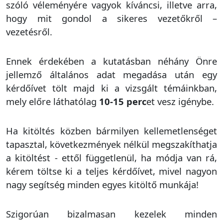
szóló véleményére vagyok kíváncsi, illetve arra,
hogy mit gondol a sikeres vezetőkről –
vezetésről.
Ennek érdekében a kutatásban néhány Önre
jellemző általános adat megadása után egy
kérdőívet tölt majd ki a vizsgált témáinkban,
mely előre láthatólag
10-15 perc
et vesz igénybe.
Ha kitöltés közben bármilyen kellemetlenséget
tapasztal, következmények nélkül megszakíthatja
a kitöltést - ettől függetlenül, ha módja van rá,
kérem töltse ki a teljes kérdőívet, mivel nagyon
nagy segítség minden egyes kitöltő munkája!
Szigorúan bizalmasan kezelek minden