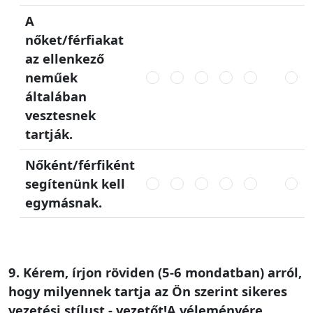
A
nőket/férfiakat
az ellenkező
neműek
általában
vesztesnek
tartják.
Nőként/férfiként
segítenünk kell
egymásnak.
9. Kérem, írjon röviden (5-6 mondatban) arról,
hogy milyennek tartja az Ön szerint sikeres
vezetési stílust - vezetőt!A véleményére