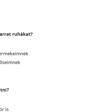
varrat ruhákat?
ermekeimnek
rőseimnek
atni?
ör is