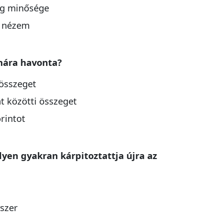
ag minősége
t nézem
hára havonta?
 összeget
t közötti összeget
rintot
lyen gyakran kárpitoztattja újra az
szer