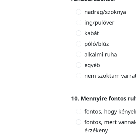
nadrág/szoknya
ing/pulóver
kabát
póló/blúz
alkalmi ruha
egyéb
nem szoktam varrat
10. Mennyire fontos ru
fontos, hogy kény
fontos, mert vanna
érzékeny