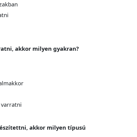
ázakban
atni
ratni, akkor milyen gyakran?
kalmakkor
varratni
észítettni, akkor milyen típusú