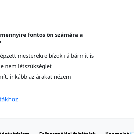
l mennyire fontos ön számára a
?
képzett mesterekre bízok rá bármit is
e nem létszükséglet
mít, inkább az árakat nézem
ntákhoz