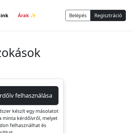
ink
Árak ✨
Belépés
Regisztráció
zokások
rdőív felhasználása
dszer készít egy másolatot
a minta kérdőívről, melyet
don felhasználhat és
íthat.