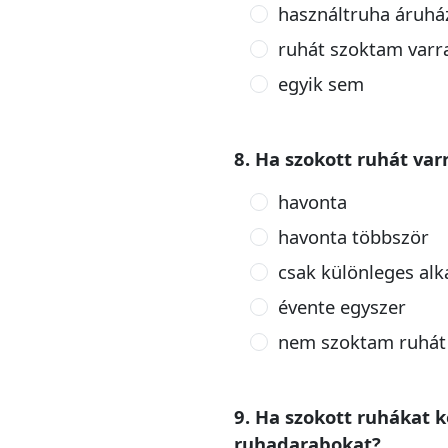
használtruha áruh
ruhát szoktam varr
egyik sem
8. Ha szokott ruhát var
havonta
havonta többször
csak különleges al
évente egyszer
nem szoktam ruhát 
9. Ha szokott ruhákat k
ruhadarabokat?