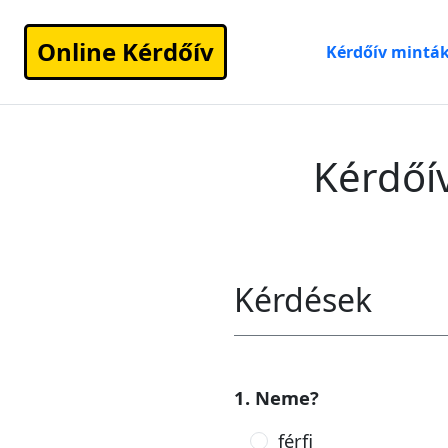
Online Kérdőív
Kérdőív mintá
Kérdőí
Kérdések
1. Neme?
férfi