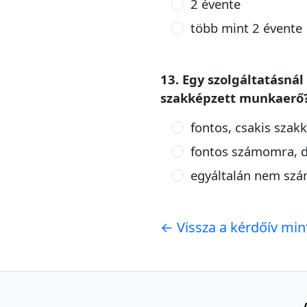
2 évente
több mint 2 évente
13. Egy szolgáltatásná
szakképzett munkaerő
fontos, csakis szak
fontos számomra, d
egyáltalán nem szá
← Vissza a kérdőív mi