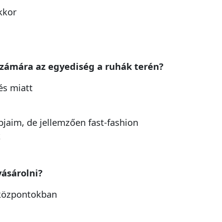
kkor
számára az egyediség a ruhák terén?
és miatt
jaim, de jellemzően fast-fashion
k
vásárolni?
központokban