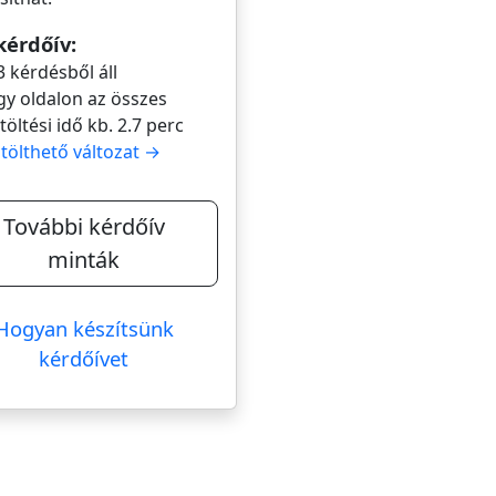
kérdőív:
3 kérdésből áll
gy oldalon az összes
itöltési idő kb. 2.7 perc
itölthető változat →
További kérdőív
minták
Hogyan készítsünk
kérdőívet