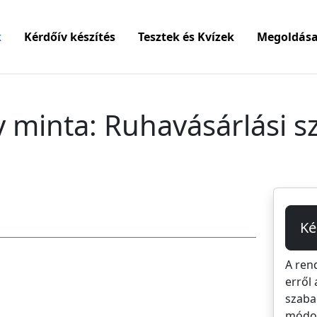
k
Kérdőív készítés
Tesztek és Kvízek
Megoldása
v minta: Ruhavásárlási s
Ké
A ren
erről 
szaba
módos