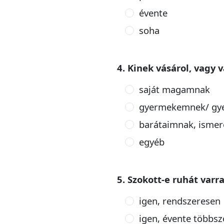
évente
soha
4. Kinek vásárol, vagy 
saját magamnak
gyermekemnek/ gy
barátaimnak, isme
egyéb
5. Szokott-e ruhát varr
igen, rendszeresen
igen, évente többsz