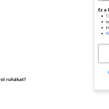
Ez a 
1
e
k
K
rol ruhákat?