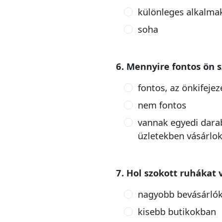
különleges alkalma
soha
6. Mennyire fontos ön 
fontos, az önkifejez
nem fontos
vannak egyedi darab
üzletekben vásárlo
7. Hol szokott ruhákat 
nagyobb bevásárló
kisebb butikokban