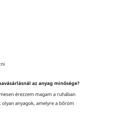
ni
havásárlásnál az anyag minősége?
elmesen érezzem magam a ruhában
k olyan anyagok, amelyre a bőröm