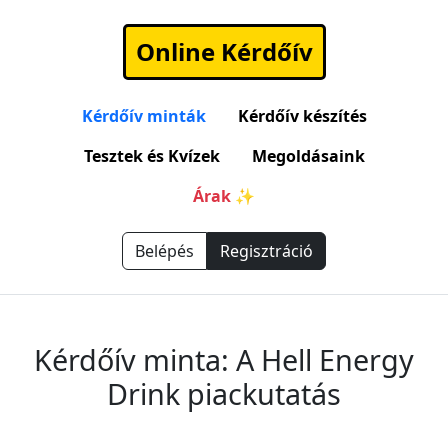
Online Kérdőív
Kérdőív minták
Kérdőív készítés
Tesztek és Kvízek
Megoldásaink
Árak ✨
Belépés
Regisztráció
Kérdőív minta: A Hell Energy
Drink piackutatás