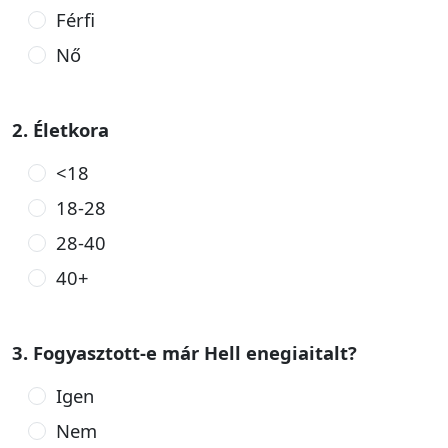
Férfi
Nő
2. Életkora
<18
18-28
28-40
40+
3. Fogyasztott-e már Hell enegiaitalt?
Igen
Nem