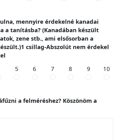
nulna, mennyire érdekelné kanadai
a a tanításba? (Kanadában készült
atok, zene stb., ami elsősorban a
szült.)1 csillag-Abszolút nem érdekel
el
4
5
6
7
8
9
10
záfűzni a felméréshez? Köszönöm a