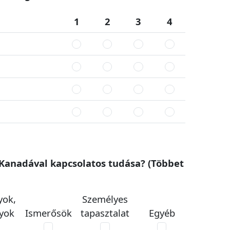
1
2
3
4
Kanadával kapcsolatos tudása? (Többet
yok,
Személyes
yok
Ismerősök
tapasztalat
Egyéb