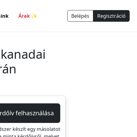
ink
Árak ✨
Belépés
Regisztráció
 kanadai
rán
rdőív felhasználása
dszer készít egy másolatot
a minta kérdőívről, melyet