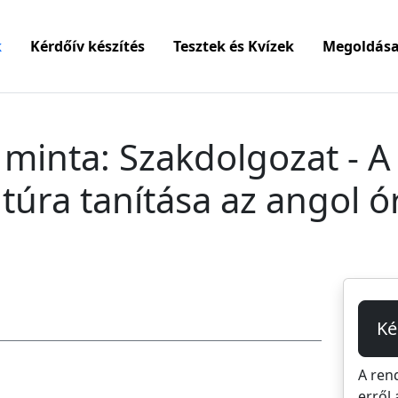
k
Kérdőív készítés
Tesztek és Kvízek
Megoldása
 minta: Szakdolgozat - A
ltúra tanítása az angol ó
Ké
A ren
erről 