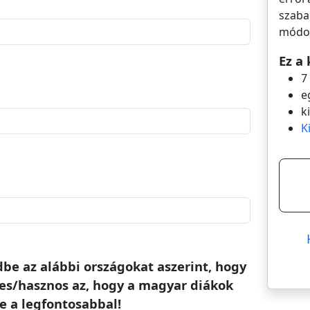
szaba
módos
Ez a 
7
e
k
K
dbe az alábbi országokat aszerint, hogy
es/hasznos az, hogy a magyar diákok
e a legfontosabbal!