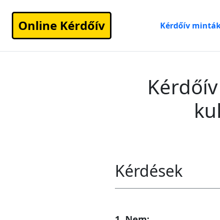
Online Kérdőív
Kérdőív mintá
Kérdőív
ku
Kérdések
1. Nem: