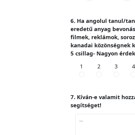
6. Ha angolul tanul/ta
eredetű anyag bevonás
filmek, reklámok, soroz
kanadai közönségnek ké
5 csillag- Nagyon érdek
1
2
3
7. Kíván-e valamit hoz
segítséget!