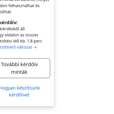
don felhasználhat és
íthat.
kérdőív:
 kérdésből áll
gy oldalon az összes
itöltési idő kb. 1.8 perc
itölthető változat →
További kérdőív
minták
Hogyan készítsünk
kérdőívet