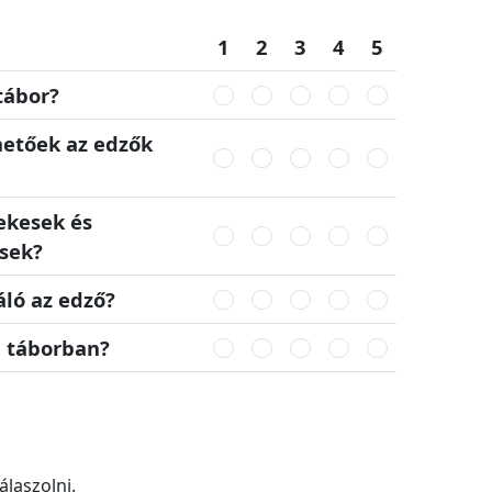
1
2
3
4
5
tábor?
hetőek az edzők
ekesek és
ések?
áló az edző?
a táborban?
álaszolni.