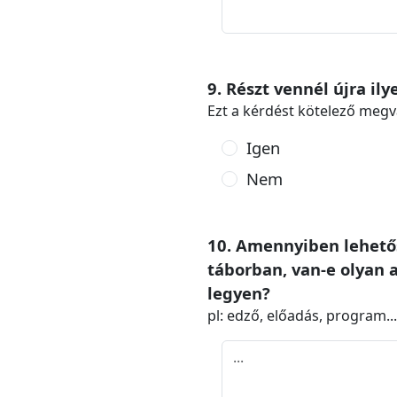
9. Részt vennél újra il
Ezt a kérdést kötelező megv
Igen
Nem
10. Amennyiben lehetős
táborban, van-e olyan
legyen?
pl: edző, előadás, program...