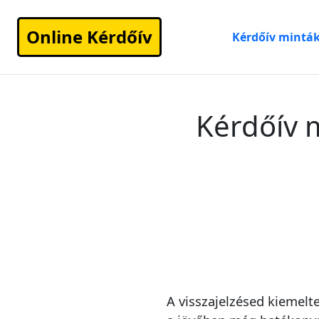
Online Kérdőív
Kérdőív mintá
Kérdőív m
A visszajelzésed kiemelt