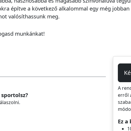
bbá, hasznosabbá és magasabb színvonalúvá tegyük
okra építve a következő alkalommal egy még jobban 
ot valósíthassunk meg.
mogasd munkánkat!
Ké
A ren
 sportolsz?
erről 
szaba
álaszolni.
módos
Ez a 
1