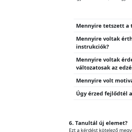
Mennyire tetszett a 
Mennyire voltak ért
instrukciók?
Mennyire voltak érd
változatosak az edz
Mennyire volt motiv
Úgy érzed fejlődtél 
6. Tanultál új elemet?
Ezt a kérdést kötelező megv