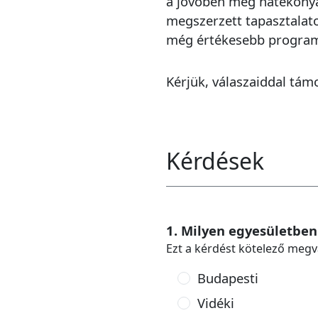
a jövőben még hatékonya
megszerzett tapasztalat
még értékesebb program
Kérjük, válaszaiddal tá
Kérdések
1. Milyen egyesületben
Ezt a kérdést kötelező megv
Budapesti
Vidéki