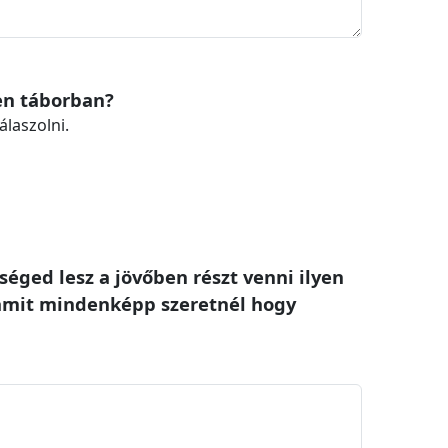
yen táborban?
álaszolni.
éged lesz a jövőben részt venni ilyen
 amit mindenképp szeretnél hogy