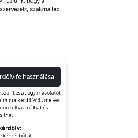
. Célunk, hogy a
szervezett, szakmailag
rdőív felhasználása
dszer készít egy másolatot
a minta kérdőívről, melyet
don felhasználhat és
íthat.
kérdőív:
0 kérdésből áll