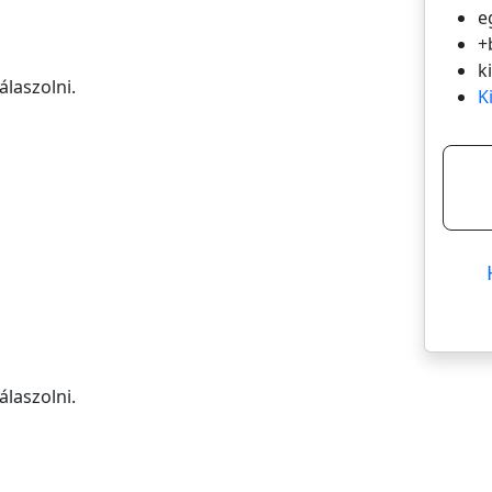
e
+
k
álaszolni.
K
álaszolni.