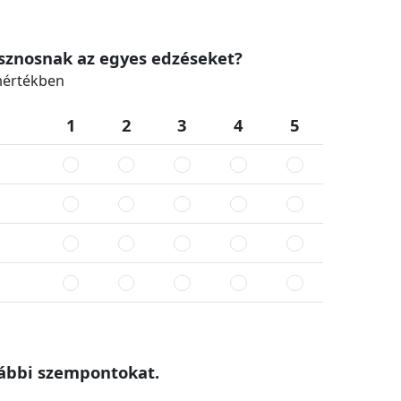
sznosnak az egyes edzéseket?
 mértékben
1
2
3
4
5
alábbi szempontokat.
n