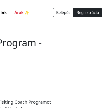
ink
Árak ✨
Belépés
Regisztráció
 Program -
 Visiting Coach Programot