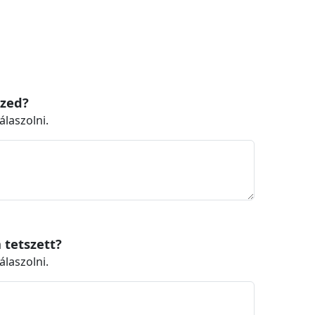
szed?
álaszolni.
 tetszett?
álaszolni.