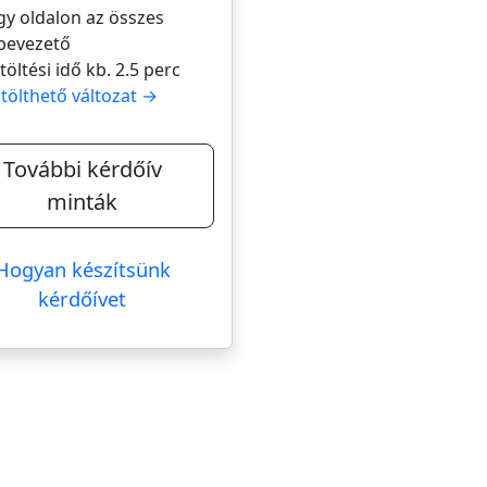
gy oldalon az összes
bevezető
itöltési idő kb. 2.5 perc
itölthető változat →
További kérdőív
minták
Hogyan készítsünk
kérdőívet