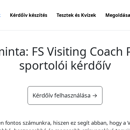
k
Kérdőív készítés
Tesztek és Kvízek
Megoldása
inta: FS Visiting Coach
sportolói kérdőív
Kérdőív felhasználása →
en fontos számunkra, hiszen ez segít abban, hogy a