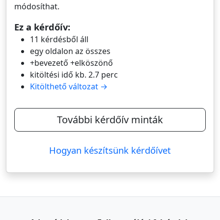
módosíthat.
Ez a kérdőív:
11 kérdésből áll
egy oldalon az összes
+bevezető +elköszönő
kitöltési idő kb. 2.7 perc
Kitölthető változat →
További kérdőív minták
Hogyan készítsünk kérdőívet