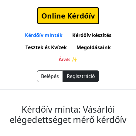
Online Kérdőív
Kérdőív minták
Kérdőív készítés
Tesztek és Kvízek
Megoldásaink
Árak ✨
Belépés
Regisztráció
Kérdőív minta: Vásárlói
elégedettséget mérő kérdőív