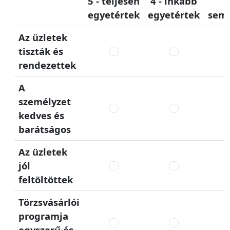
5 - teljesen
4 - inkább
3
egyetértek
egyetértek
sem
Az üzletek
tiszták és
rendezettek
A
személyzet
kedves és
barátságos
Az üzletek
jól
feltöltöttek
Törzsvásárlói
programja
egyszerű és