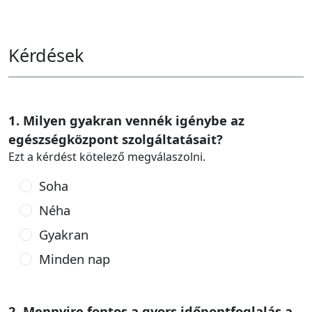
Kérdések
1. Milyen gyakran vennék igénybe az
egészségközpont szolgáltatásait?
Ezt a kérdést kötelező megválaszolni.
Soha
Néha
Gyakran
Minden nap
2. Mennyire fontos a gyors időpontfoglalás a