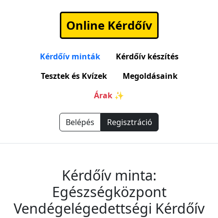
Online Kérdőív
Kérdőív minták
Kérdőív készítés
Tesztek és Kvízek
Megoldásaink
Árak ✨
Belépés
Regisztráció
Kérdőív minta:
Egészségközpont
Vendégelégedettségi Kérdőív