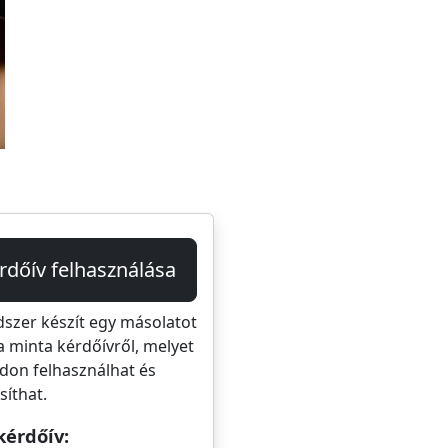
rdőív felhasználása
dszer készít egy másolatot
a minta kérdőívről, melyet
don felhasználhat és
íthat.
kérdőív: