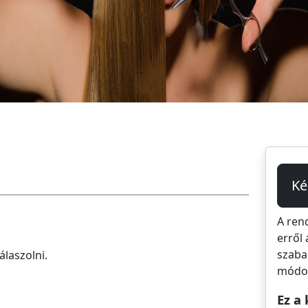
Ké
A ren
erről 
szaba
álaszolni.
módos
Ez a 