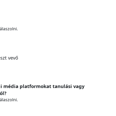
álaszolni.
szt vevő
gi média platformokat tanulási vagy
ól?
álaszolni.