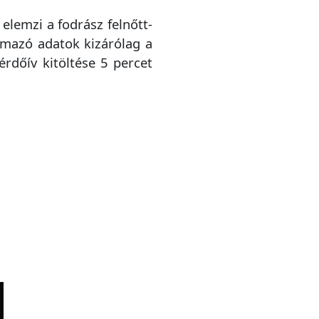
elemzi a fodrász felnőtt-
rmazó adatok kizárólag a
rdőív kitöltése 5 percet