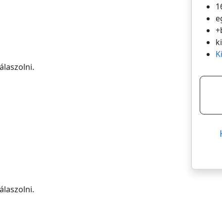
1
e
+
k
K
álaszolni.
álaszolni.