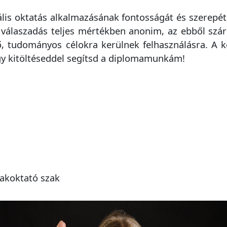
tális oktatás alkalmazásának fontosságát és szerepét 
 válaszadás teljes mértékben anonim, az ebből szá
, tudományos célokra kerülnek felhasználásra. A ké
ogy kitöltéseddel segítsd a diplomamunkám!
akoktató szak