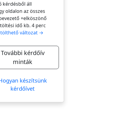
6 kérdésből áll
gy oldalon az összes
bevezető +elköszönő
itöltési idő kb. 4 perc
itölthető változat →
További kérdőív
minták
Hogyan készítsünk
kérdőívet