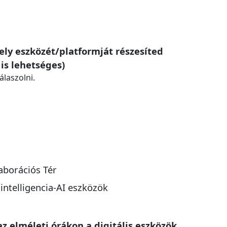
mely eszközét/platformját részesíted
is lehetséges)
álaszolni.
laborációs Tér
ntelligencia-AI eszközök
z elméleti órákon a digitális eszközök