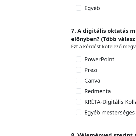
Egyéb
7. A digitális oktatás 
előnyben? (Több válasz 
Ezt a kérdést kötelező megv
PowerPoint
Prezi
Canva
Redmenta
KRÉTA-Digitális Kol
Egyéb mesterséges i
8. Véleményed szerint a