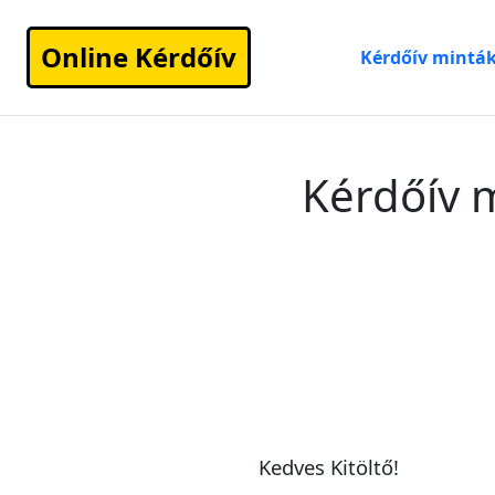
Online Kérdőív
Kérdőív mintá
Kérdőív m
Kedves Kitöltő!