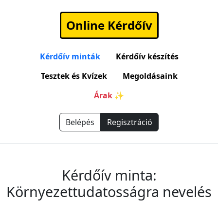
Online Kérdőív
Kérdőív minták
Kérdőív készítés
Tesztek és Kvízek
Megoldásaink
Árak ✨
Belépés
Regisztráció
Kérdőív minta:
Környezettudatosságra nevelés