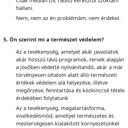
Csak médián (tv, rádió) keresztül szoktam
hallani.
Nem, nem az én problémám, nem érdekel.
5. Ön szerint mi a természet védelem?
Az a tevékenység, amelyet akár javaslatok
akár hosszú távú programok, tervek alapján
a jövőben védetté nyilvánítandó, akár a már
törvényesen oltalom alatt álló természeti
értékek védelem alá helyezése, illetve
megőrzése, fenntartása és közkinccsé tétele
érdekében folytatunk
Az a tevékenység, magatartásforma,
viselkedésmód, amellyel természetes és
mesterségesen kialakított környezetünket