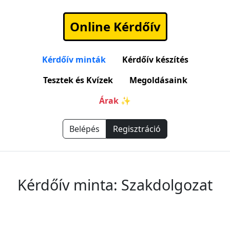
Online Kérdőív
Kérdőív minták
Kérdőív készítés
Tesztek és Kvízek
Megoldásaink
Árak ✨
Belépés
Regisztráció
Kérdőív minta: Szakdolgozat