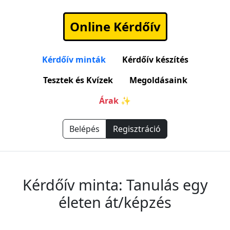
Online Kérdőív
Kérdőív minták
Kérdőív készítés
Tesztek és Kvízek
Megoldásaink
Árak ✨
Belépés
Regisztráció
Kérdőív minta: Tanulás egy
életen át/képzés