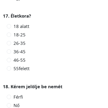
17. Életkora?
18 alatt
18-25
26-35
36-45
46-55
55felett
18. Kérem jelölje be nemét
Férfi
Nő