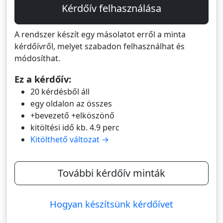
Kérdőív felhasználása
A rendszer készít egy másolatot erről a minta
kérdőívről, melyet szabadon felhasználhat és
módosíthat.
Ez a kérdőív:
20 kérdésből áll
egy oldalon az összes
+bevezető +elköszönő
kitöltési idő kb. 4.9 perc
Kitölthető változat →
További kérdőív minták
Hogyan készítsünk kérdőívet