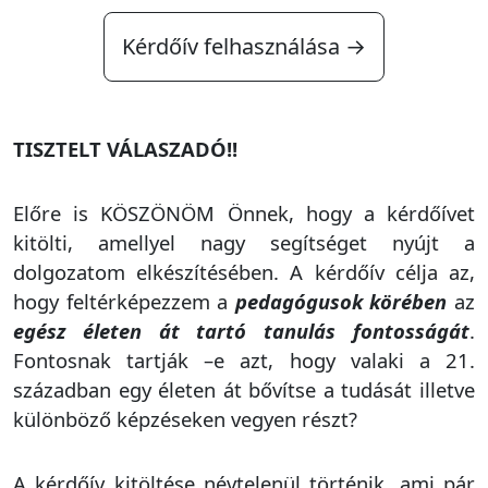
Kérdőív felhasználása →
TISZTELT VÁLASZADÓ!!
Előre is KÖSZÖNÖM Önnek, hogy a kérdőívet
kitölti, amellyel nagy segítséget nyújt a
dolgozatom elkészítésében. A kérdőív célja az,
hogy feltérképezzem a
pedagógusok körében
az
egész életen át tartó tanulás fontosságát
.
Fontosnak tartják –e azt, hogy valaki a 21.
században egy életen át bővítse a tudását illetve
különböző képzéseken vegyen részt?
A kérdőív kitöltése névtelenül történik, ami pár