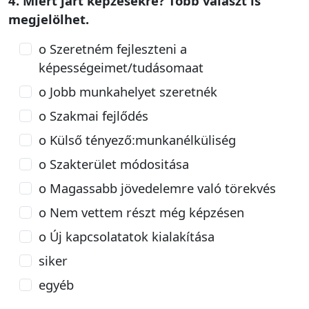
4. Miért járt képzésekre? Több választ is
megjelölhet.
o Szeretném fejleszteni a
képességeimet/tudásomaat
o Jobb munkahelyet szeretnék
o Szakmai fejlődés
o Külső tényező:munkanélküliség
o Szakterület módositása
o Magassabb jövedelemre való törekvés
o Nem vettem részt még képzésen
o Új kapcsolatatok kialakítása
siker
egyéb