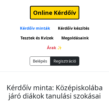
Online Kérdőív
Kérdőív minták
Kérdőív készítés
Tesztek és Kvízek
Megoldásaink
Árak ✨
Belépés
Regisztráció
Kérdőív minta: Középiskolába
járó diákok tanulási szokásai