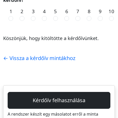
1
2
3
4
5
6
7
8
9
10
Köszönjük, hogy kitöltötte a kérdőívünket.
← Vissza a kérdőív mintákhoz
Kérdőív felhasználása
A rendszer készít egy másolatot erről a minta