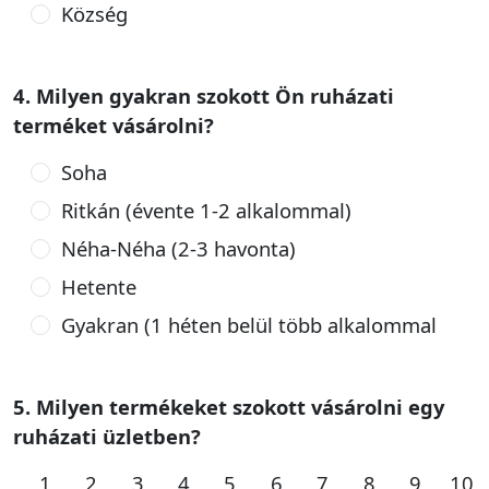
Község
4. Milyen gyakran szokott Ön ruházati
terméket vásárolni?
Soha
Ritkán (évente 1-2 alkalommal)
Néha-Néha (2-3 havonta)
Hetente
Gyakran (1 héten belül több alkalommal
5. Milyen termékeket szokott vásárolni egy
ruházati üzletben?
1
2
3
4
5
6
7
8
9
10