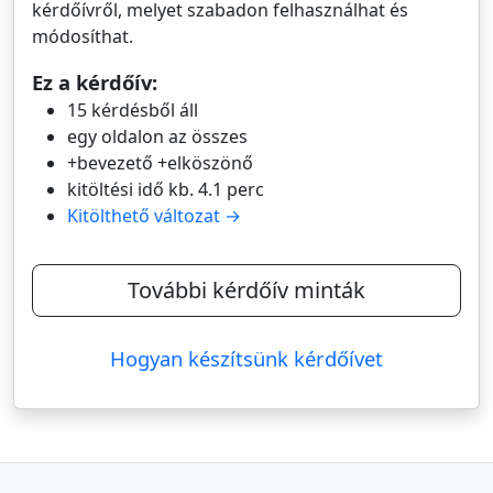
kérdőívről, melyet szabadon felhasználhat és
módosíthat.
Ez a kérdőív:
15 kérdésből áll
egy oldalon az összes
+bevezető +elköszönő
kitöltési idő kb. 4.1 perc
Kitölthető változat →
További kérdőív minták
Hogyan készítsünk kérdőívet