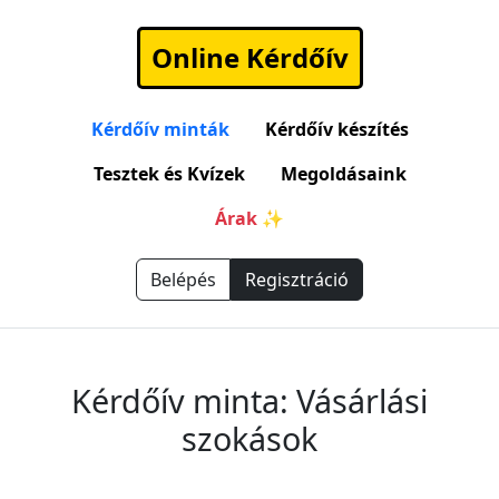
Online Kérdőív
Kérdőív minták
Kérdőív készítés
Tesztek és Kvízek
Megoldásaink
Árak ✨
Belépés
Regisztráció
Kérdőív minta: Vásárlási
szokások