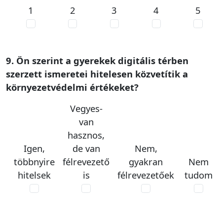
1
2
3
4
5
9. Ön szerint a gyerekek digitális térben
szerzett ismeretei hitelesen közvetítik a
környezetvédelmi értékeket?
Vegyes-
van
hasznos,
Igen,
de van
Nem,
többnyire
félrevezető
gyakran
Nem
hitelsek
is
félrevezetőek
tudom