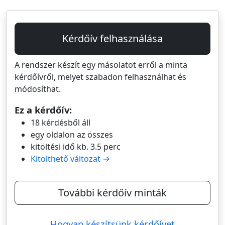
Kérdőív felhasználása
A rendszer készít egy másolatot erről a minta
kérdőívről, melyet szabadon felhasználhat és
módosíthat.
Ez a kérdőív:
18 kérdésből áll
egy oldalon az összes
kitöltési idő kb. 3.5 perc
Kitölthető változat →
További kérdőív minták
Hogyan készítsünk kérdőívet