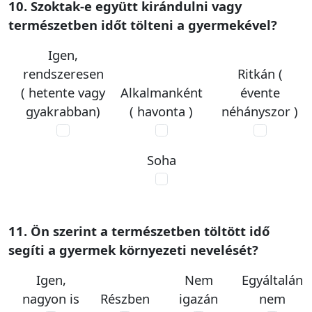
10. Szoktak-e együtt kirándulni vagy
természetben időt tölteni a gyermekével?
Igen,
rendszeresen
Ritkán (
( hetente vagy
Alkalmanként
évente
gyakrabban)
( havonta )
néhányszor )
Soha
11. Ön szerint a természetben töltött idő
segíti a gyermek környezeti nevelését?
Igen,
Nem
Egyáltalán
nagyon is
Részben
igazán
nem