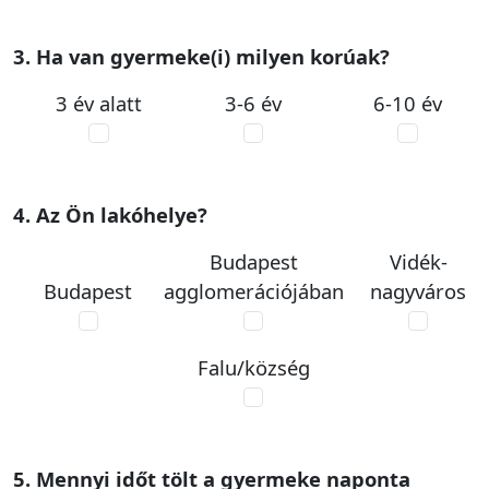
3. Ha van gyermeke(i) milyen korúak?
3 év alatt
3-6 év
6-10 év
4. Az Ön lakóhelye?
Budapest
Vidék-
Budapest
agglomerációjában
nagyváros
Falu/község
5. Mennyi időt tölt a gyermeke naponta