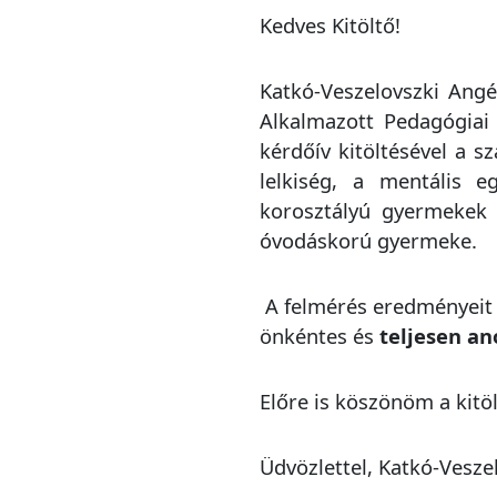
Kedves Kitöltő!
Katkó-Veszelovszki Ang
Alkalmazott Pedagógiai
kérdőív kitöltésével a 
lelkiség, a mentális 
korosztályú gyermekek 
óvodáskorú gyermeke.
A felmérés eredményeit 
önkéntes és
teljesen a
Előre is köszönöm a kitöl
Üdvözlettel, Katkó-Vesze