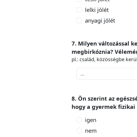
lelki jólét
anyagi jólét
7. Milyen változással 
megbirkóznia? Vélemén
pl.: család, közösségbe kerülé
8. Ön szerint az egész
hogy a gyermek fizikai 
igen
nem