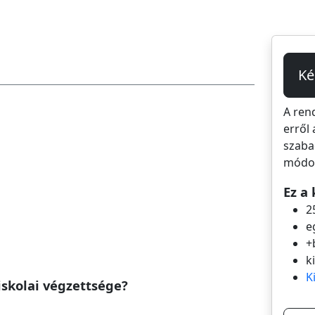
Ké
A ren
erről 
szaba
módos
Ez a 
2
e
+
k
K
skolai végzettsége?