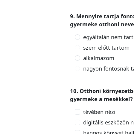
9. Mennyire tartja fon
gyermeke otthoni neve
egyáltalán nem tar
szem előtt tartom
alkalmazom
nagyon fontosnak 
10. Otthoni környezetb
gyermeke a mesékkel?
tévében nézi
digitális eszközön n
hangos könyvet hal