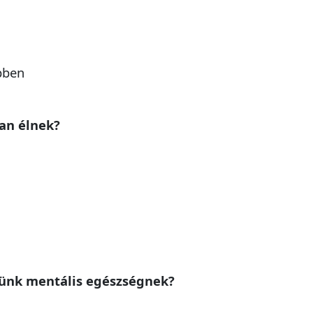
bben
ban élnek?
zünk mentális egészségnek?