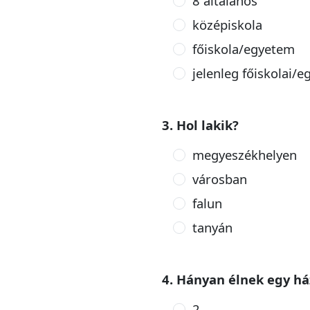
8 általános
középiskola
főiskola/egyetem
jelenleg főiskolai/e
3. Hol lakik?
megyeszékhelyen
városban
falun
tanyán
4. Hányan élnek egy há
2