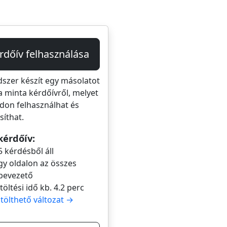
rdőív felhasználása
dszer készít egy másolatot
a minta kérdőívről, melyet
don felhasználhat és
íthat.
kérdőív:
5 kérdésből áll
gy oldalon az összes
bevezető
itöltési idő kb. 4.2 perc
itölthető változat →