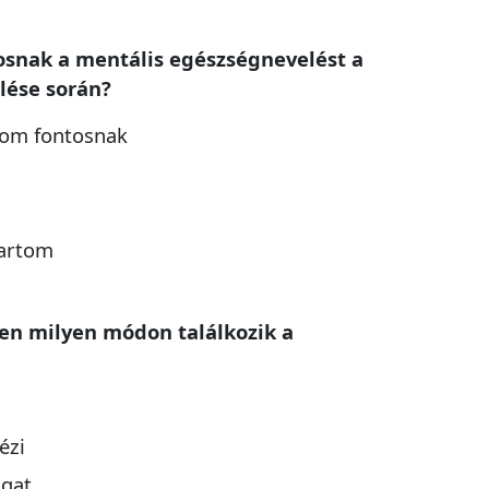
tosnak a mentális egészségnevelést a
lése során?
tom fontosnak
tartom
en milyen módon találkozik a
ézi
lgat