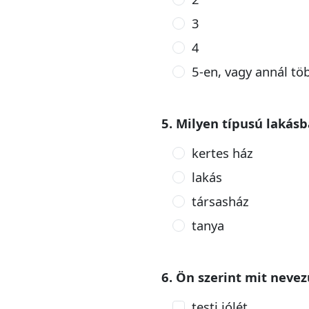
3
4
5-en, vagy annál tö
5. Milyen típusú lakás
kertes ház
lakás
társasház
tanya
6. Ön szerint mit neve
testi jólét