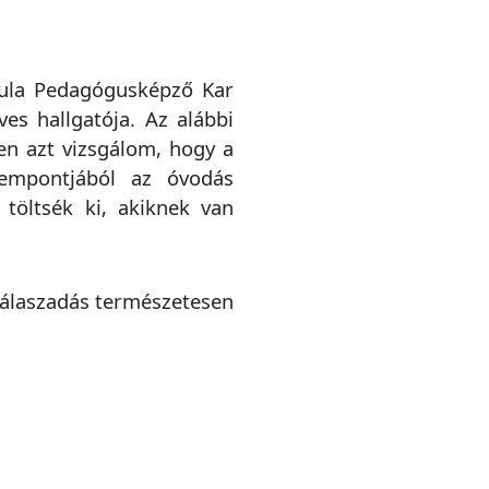
yula Pedagógusképző Kar
s hallgatója. Az alábbi
en azt vizsgálom, hogy a
zempontjából az óvodás
töltsék ki, akiknek van
válaszadás természetesen