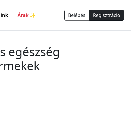
ink
Árak ✨
Belépés
Regisztráció
is egészség
ermekek