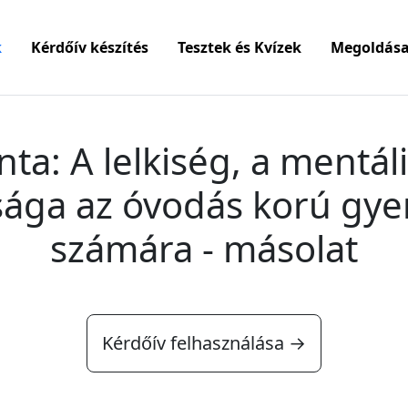
k
Kérdőív készítés
Tesztek és Kvízek
Megoldása
nta: A lelkiség, a mentál
sága az óvodás korú gy
számára - másolat
Kérdőív felhasználása →