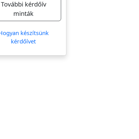
További kérdőív
minták
Hogyan készítsünk
kérdőívet