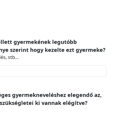
kellett gyermekének legutóbb
ye szerint hogy kezelte ezt gyermeke?
s, stb...
séges gyermekneveléshez elegendő az,
szükségletei ki vannak elégítve?