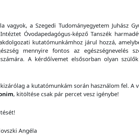
éla vagyok, a Szegedi Tudományegyetem Juhász G
 Intéztet Óvodapedagógus-képző Tanszék harmadéve
szakdolgozati kutatómunkámhoz járul hozzá, amelyb
egészség mennyire fontos az egészségnevelés s
számára. A kérdőívemet elsősorban olyan szülők 
kizárólag a kutatómunkám során használom fel. A 
nonim
, kitöltése csak pár percet vesz igénybe!
tését!
lovszki Angéla