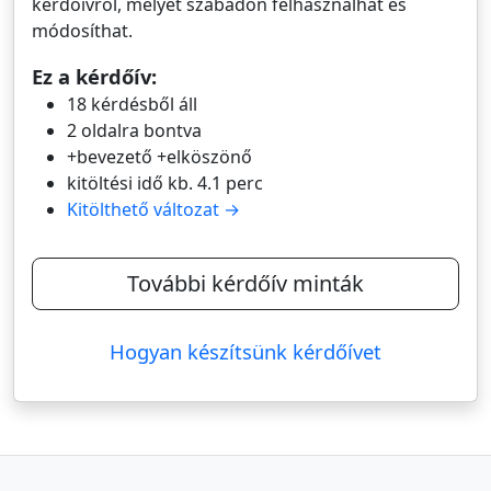
kérdőívről, melyet szabadon felhasználhat és
módosíthat.
Ez a kérdőív:
18 kérdésből áll
2 oldalra bontva
+bevezető +elköszönő
kitöltési idő kb. 4.1 perc
Kitölthető változat →
További kérdőív minták
Hogyan készítsünk kérdőívet