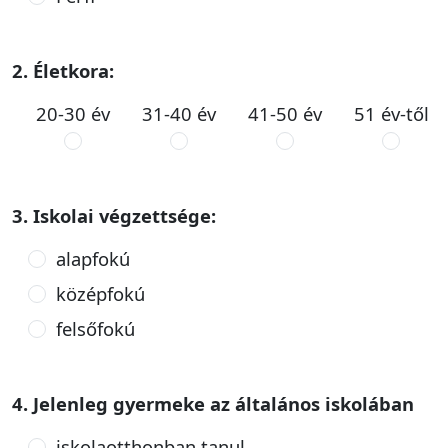
2. Életkora:
20-30 év
31-40 év
41-50 év
51 év-től
3. Iskolai végzettsége:
alapfokú
középfokú
felsőfokú
4. Jelenleg gyermeke az általános iskolában
iskolaotthonban tanul.