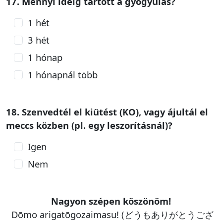
17. Mennyi ideig tartott a gyógyulás?
1 hét
3 hét
1 hónap
1 hónapnál több
18. Szenvedtél el kiütést (KO), vagy ájultál el
meccs közben (pl. egy leszorításnál)?
Igen
Nem
Nagyon szépen köszönöm!
Dōmo arigatōgozaimasu! (どうもありがとうござ