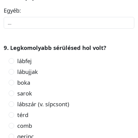
Egyéb:
9. Legkomolyabb sérülésed hol volt?
lábfej
lábujjak
boka
sarok
lábszár (v. sípcsont)
térd
comb
gerinc