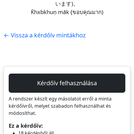
います)。
(
K̄hxbkhuṇ māk
ขอบคุณมาก)
← Vissza a kérdőív mintákhoz
Kérdőív felhasználása
A rendszer készít egy másolatot erről a minta
kérdőívről, melyet szabadon felhasználhat és
módosíthat.
Ez a kérdőív:
18 kérdésből áll