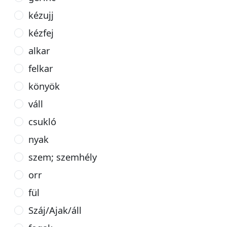
kézujj
kézfej
alkar
felkar
könyök
váll
csukló
nyak
szem; szemhély
orr
fül
Száj/Ajak/áll