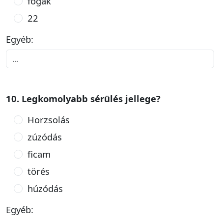
fogak
22
Egyéb:
10. Legkomolyabb sérülés jellege?
Horzsolás
zúzódás
ficam
törés
húzódás
Egyéb: