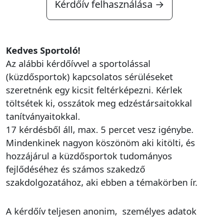
Kérdőív felhasználása →
Kedves Sportoló!
Az alábbi kérdőívvel a sportolással
(küzdősportok) kapcsolatos sérüléseket
szeretnénk egy kicsit feltérképezni. Kérlek
töltsétek ki, osszátok meg edzéstársaitokkal
tanítványaitokkal.
17 kérdésből áll, max. 5 percet vesz igénybe.
Mindenkinek nagyon köszönöm aki kitölti, és
hozzájárul a küzdősportok tudományos
fejlődéséhez és számos szakedző
szakdolgozatához, aki ebben a témakörben ír.
A kérdőív teljesen anonim, személyes adatok