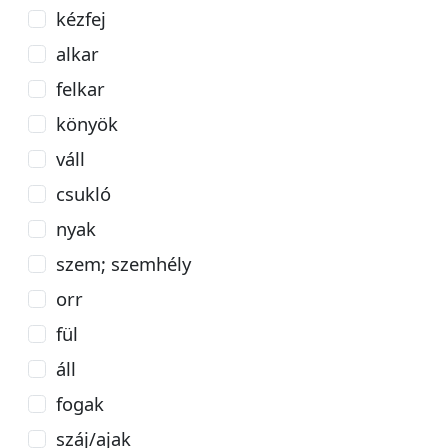
kézfej
alkar
felkar
könyök
váll
csukló
nyak
szem; szemhély
orr
fül
áll
fogak
száj/ajak