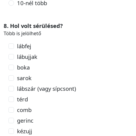
10-nél több
8. Hol volt sérülésed?
Több is jelölhető
lábfej
lábujjak
boka
sarok
lábszár (vagy sípcsont)
térd
comb
gerinc
kézujj