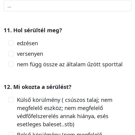
11. Hol sérültél meg?
edzésen
versenyen
nem függ össze az általam űzött sporttal
12. Mi okozta a sérülést?
Külső körülmény ( csúszos talaj; nem
megfelelő eszköz; nem megfelelő
védfőfelszerelés annak hiánya, esés
esetleges baleset..stb)
Belső körülmény (nem megfelelő