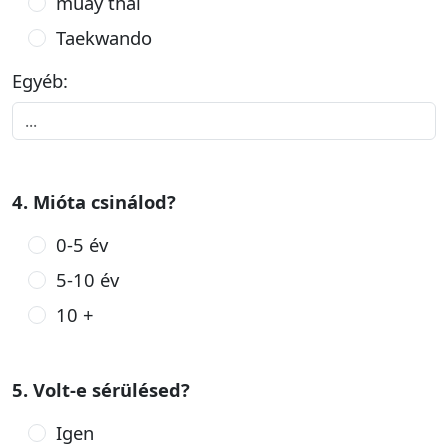
muay thai
Taekwando
Egyéb:
4. Mióta csinálod?
0-5 év
5-10 év
10 +
5. Volt-e sérülésed?
Igen