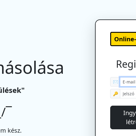
Online
másolása
Regi
✉
ülések"
🔑
/¯
Ingy
lét
m kész.