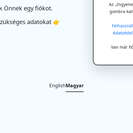
Az „Ingyenes
k Önnek egy fiókot.
gombra kat
szükséges adatokat 👉
Felhasználá
Adatvédel
Van már fi
English
Magyar