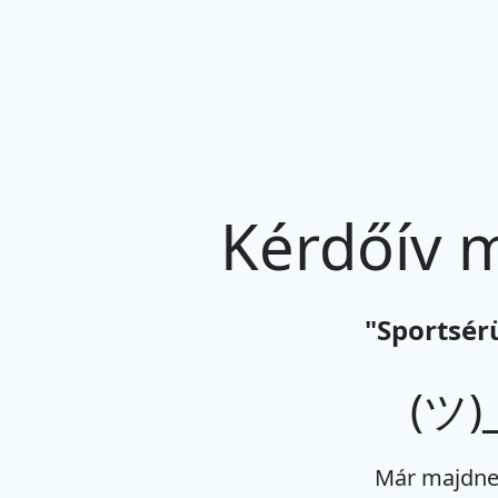
Kérdőív 
"Sportsér
(ツ)_
Már majdne