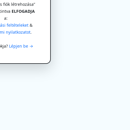
 fiók létrehozása”
tintva
ELFOGADJA
a:
si feltételeket
&
mi nyilatkozatot
.
ókja?
Lépjen be →