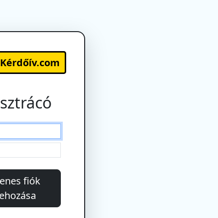
-Kérdőív.com
sztrácó
enes fiók
rehozása