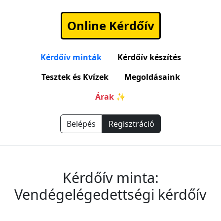
Online Kérdőív
Kérdőív minták
Kérdőív készítés
Tesztek és Kvízek
Megoldásaink
Árak ✨
Belépés
Regisztráció
Kérdőív minta:
Vendégelégedettségi kérdőív