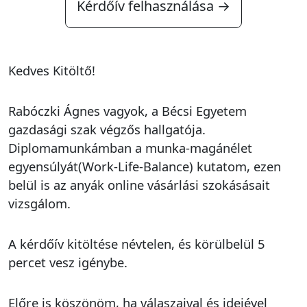
Kérdőív felhasználása →
Kedves Kitöltő!
Rabóczki Ágnes vagyok, a Bécsi Egyetem
gazdasági szak végzős hallgatója.
Diplomamunkámban a munka-magánélet
egyensúlyát(Work-Life-Balance) kutatom, ezen
belül is az anyák online vásárlási szokásásait
vizsgálom.
A kérdőív kitöltése névtelen, és körülbelül 5
percet vesz igénybe.
Előre is köszönöm, ha válaszaival és idejével