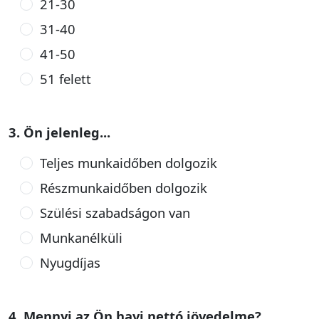
21-30
31-40
41-50
51 felett
3. Ön jelenleg...
Teljes munkaidőben dolgozik
Részmunkaidőben dolgozik
Szülési szabadságon van
Munkanélküli
Nyugdíjas
4. Mennyi az Ön havi nettó jövedelme?