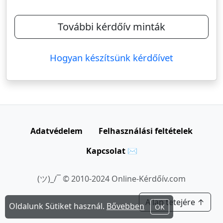
További kérdőív minták
Hogyan készítsünk kérdőívet
Adatvédelem
Felhasználási feltételek
Kapcsolat ✉
(ツ)_/¯ © 2010-2024 Online-Kérdőív.com
A lap tetejére ↑
Oldalunk Sütiket használ.
Bővebben
OK