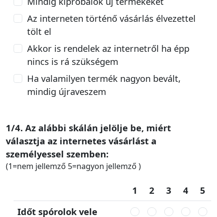
Mindig kipróbálok új termékeket
Az interneten történő vásárlás élvezettel
tölt el
Akkor is rendelek az internetről ha épp
nincs is rá szükségem
Ha valamilyen termék nagyon bevált,
mindig újraveszem
1/4. Az alábbi skálán jelölje be, miért
választja az internetes vásárlást a
személyessel szemben:
(1=nem jellemző 5=nagyon jellemző )
1
2
3
4
5
Időt spórolok vele