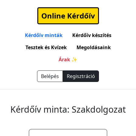
Online Kérdőív
Kérdőív minták
Kérdőív készítés
Tesztek és Kvízek
Megoldásaink
Árak ✨
Belépés
Regisztráció
Kérdőív minta: Szakdolgozat