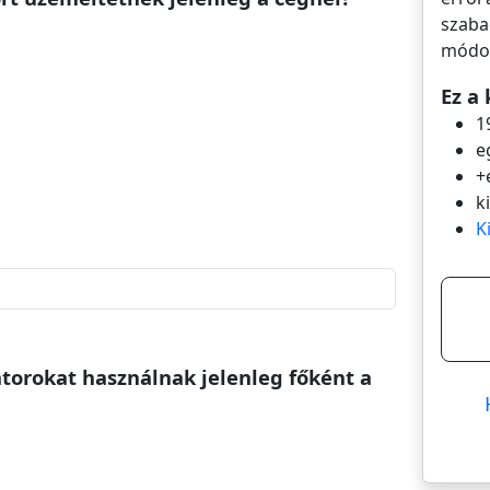
szaba
módos
Ez a 
1
e
+
k
K
átorokat használnak jelenleg főként a