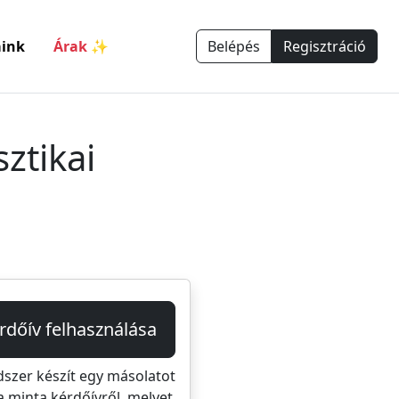
ink
Árak ✨
Belépés
Regisztráció
ztikai
rdőív felhasználása
dszer készít egy másolatot
a minta kérdőívről, melyet