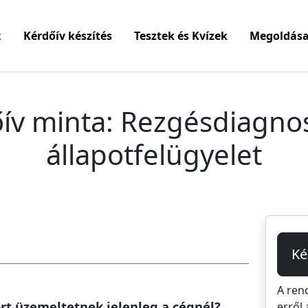
k
Kérdőív készítés
Tesztek és Kvízek
Megoldása
ív minta: Rezgésdiagnos
állapotfelügyelet
Ké
A ren
ort üzemeltetnek jelenleg a cégnél?
erről 