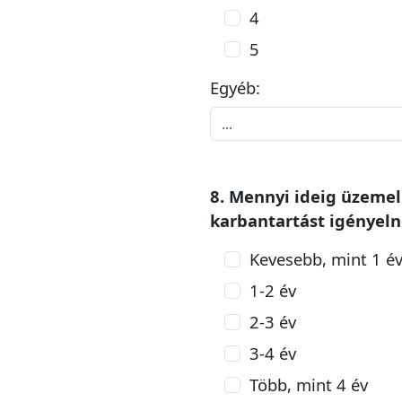
4
5
Egyéb:
8. Mennyi ideig üzemel
karbantartást igényel
Kevesebb, mint 1 é
1-2 év
2-3 év
3-4 év
Több, mint 4 év