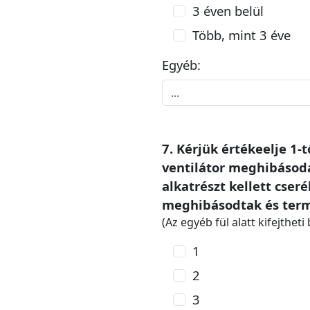
3 éven belül
Több, mint 3 éve
Egyéb:
7. Kérjük értékeelje 1-
ventilátor meghibásod
alkatrészt kellett cseré
meghibásodtak és terme
(Az egyéb fül alatt kifejthet
1
2
3