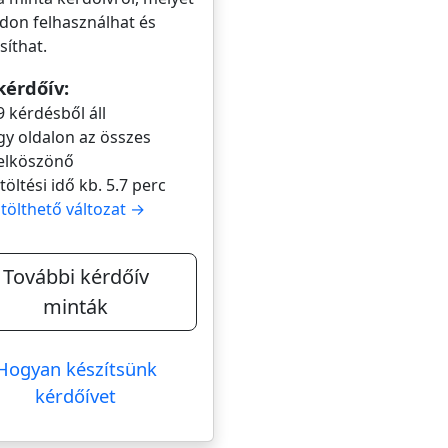
don felhasználhat és
íthat.
kérdőív:
9 kérdésből áll
gy oldalon az összes
elköszönő
itöltési idő kb. 5.7 perc
itölthető változat →
További kérdőív
minták
Hogyan készítsünk
kérdőívet