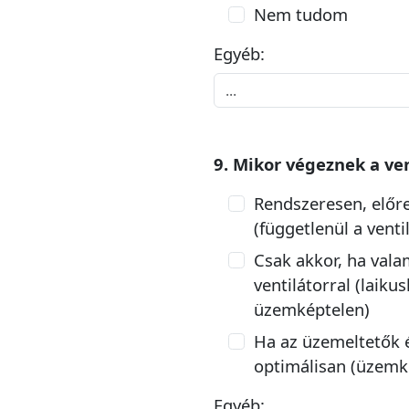
Nem tudom
Egyéb:
9. Mikor végeznek a ve
Rendszeresen, előr
(függetlenül a venti
Csak akkor, ha val
ventilátorral (laiku
üzemképtelen)
Ha az üzemeltetők é
optimálisan (üzemk
Egyéb: