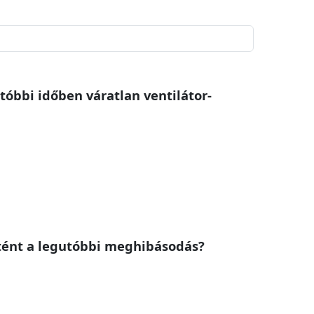
tóbbi időben váratlan ventilátor-
rtént a legutóbbi meghibásodás?