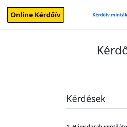
Online Kérdőív
Kérdőív mintá
Kérdő
Kérdések
1. Hány darab ventilát