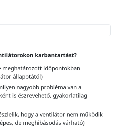
ntilátorokon karbantartást?
e meghatározott időpontokban
látor állapotától)
amilyen nagyobb probléma van a
sként is észrevehető, gyakorlatilag
szlelik, hogy a ventilátor nem működik
épes, de meghibásodás várható)