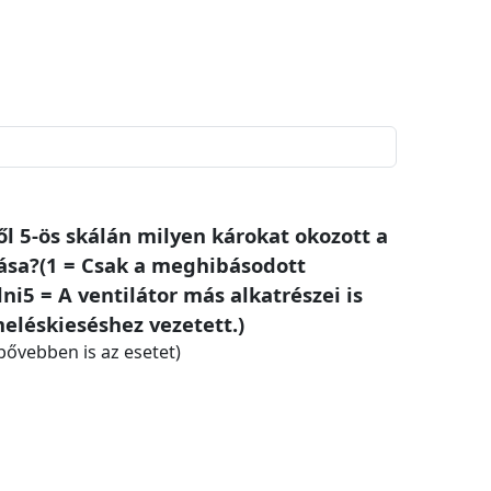
től 5-ös skálán milyen károkat okozott a
ása?(1 = Csak a meghibásodott
lni5 = A ventilátor más alkatrészei is
léskieséshez vezetett.)
i bővebben is az esetet)