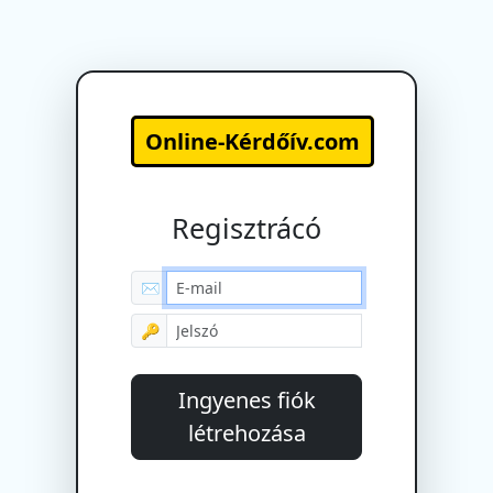
Online-Kérdőív.com
Regisztrácó
✉
🔑
Ingyenes fiók
létrehozása