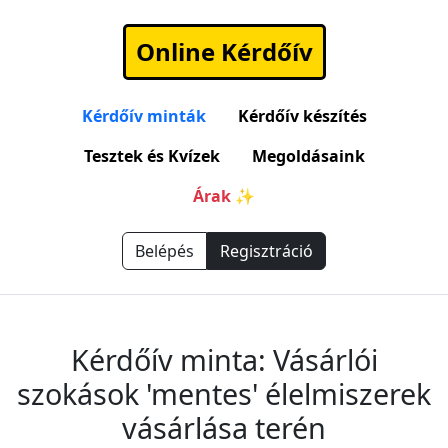
Online Kérdőív
Kérdőív minták
Kérdőív készítés
Tesztek és Kvízek
Megoldásaink
Árak ✨
Belépés
Regisztráció
Kérdőív minta: Vásárlói
szokások 'mentes' élelmiszerek
vásárlása terén