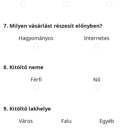
7. Milyen vásárlást részesít előnyben?
Hagyományos
Internetes
8. Kitöltő neme
Férfi
Nő
9. Kitöltő lakhelye
Város
Falu
Egyéb