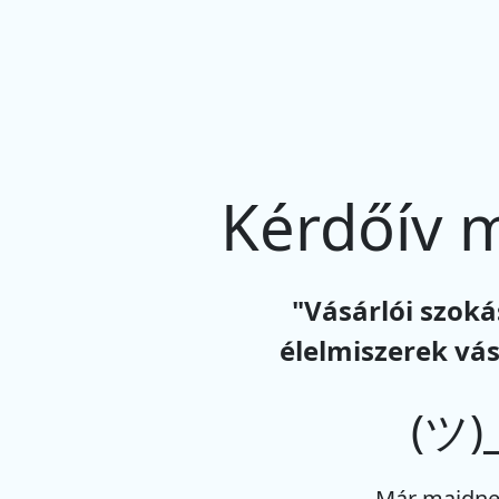
Kérdőív 
"Vásárlói szoká
élelmiszerek vás
(ツ)_
Már majdne