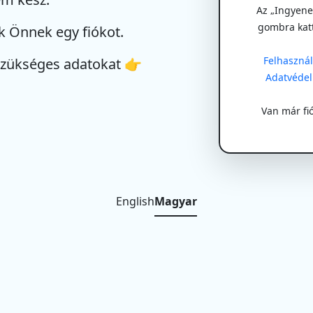
Az „Ingyenes
gombra kat
k Önnek egy fiókot.
Felhasználá
szükséges adatokat 👉
Adatvédel
Van már fi
English
Magyar