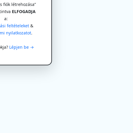
 fiók létrehozása”
tintva
ELFOGADJA
a:
si feltételeket
&
mi nyilatkozatot
.
ókja?
Lépjen be →