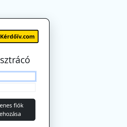
-Kérdőív.com
sztrácó
enes fiók
rehozása