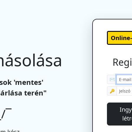
Online
másolása
Regi
✉
sok 'mentes'
árlása terén"
🔑
Ingy
/¯
lét
m kész.