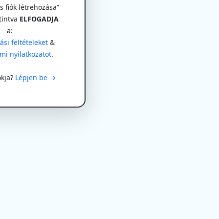
 fiók létrehozása”
tintva
ELFOGADJA
a:
si feltételeket
&
mi nyilatkozatot
.
ókja?
Lépjen be →