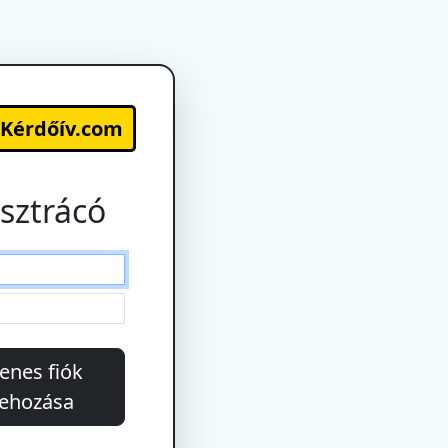
-Kérdőív.com
sztrácó
enes fiók
rehozása