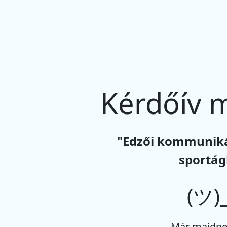
Kérdőív 
"Edzői kommunikác
sportá
(ツ)_
Már majdne