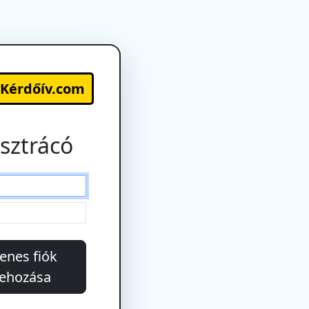
-Kérdőív.com
sztrácó
enes fiók
rehozása