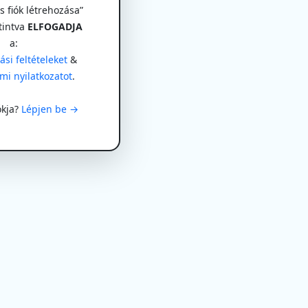
 fiók létrehozása”
tintva
ELFOGADJA
a:
si feltételeket
&
mi nyilatkozatot
.
ókja?
Lépjen be →