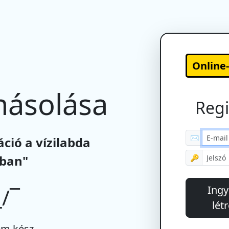
Online
másolása
Regi
✉
ió a vízilabda
gban"
🔑
Ingy
/¯
lét
m kész.