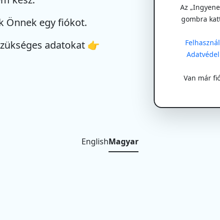
Az „Ingyenes
gombra kat
k Önnek egy fiókot.
Felhasználá
szükséges adatokat 👉
Adatvédel
Van már fi
English
Magyar