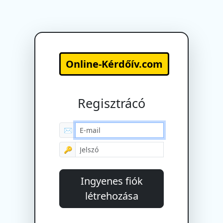
Online-Kérdőív.com
Regisztrácó
✉
🔑
Ingyenes fiók
létrehozása