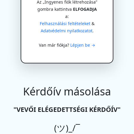
Az „Ingyenes fiók létrehozása”
gombra kattintva
ELFOGADJA
a:
Felhasználási feltételeket
&
Adatvédelmi nyilatkozatot
.
Van már fiókja?
Lépjen be →
Kérdőív másolása
"VEVŐI ELÉGEDETTSÉGI KÉRDŐÍV"
(ツ)_/¯