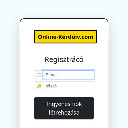
Online-Kérdőív.com
Regisztrácó
✉
🔑
Ingyenes fiók
létrehozása