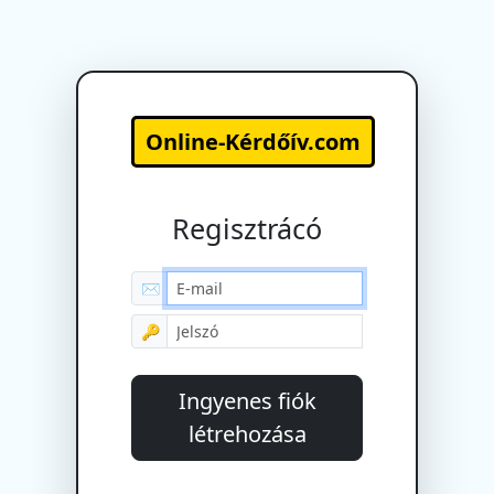
Online-Kérdőív.com
Regisztrácó
✉
🔑
Ingyenes fiók
létrehozása