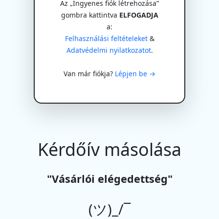
Az „Ingyenes fiók létrehozása”
gombra kattintva
ELFOGADJA
a:
Felhasználási feltételeket
&
Adatvédelmi nyilatkozatot
.
Van már fiókja?
Lépjen be →
Kérdőív másolása
"Vásárlói elégedettség"
(ツ)_/¯