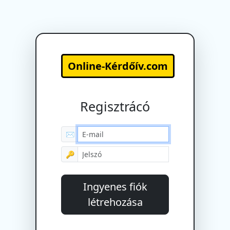
Online-Kérdőív.com
Regisztrácó
✉
🔑
Ingyenes fiók
létrehozása