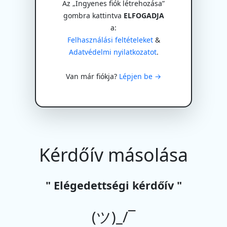
Az „Ingyenes fiók létrehozása”
gombra kattintva
ELFOGADJA
a:
Felhasználási feltételeket
&
Adatvédelmi nyilatkozatot
.
Van már fiókja?
Lépjen be →
Kérdőív másolása
" Elégedettségi kérdőív "
(ツ)_/¯