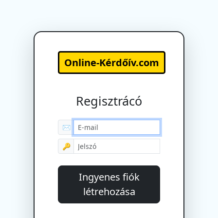
Online-Kérdőív.com
Regisztrácó
✉
🔑
Ingyenes fiók
létrehozása