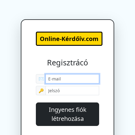
Online-Kérdőív.com
Regisztrácó
✉
🔑
Ingyenes fiók
létrehozása