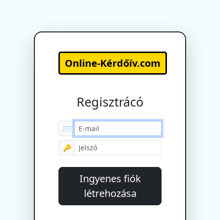
Online-Kérdőív.com
Regisztrácó
✉
🔑
Ingyenes fiók
létrehozása