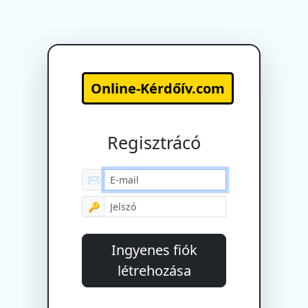
Online-Kérdőív.com
Regisztrácó
✉
🔑
Ingyenes fiók
létrehozása