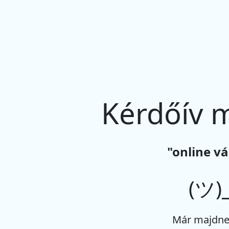
Kérdőív 
"online vá
(ツ)_
Már majdne