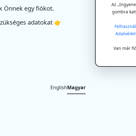
Az „Ingyenes
k Önnek egy fiókot.
gombra kat
szükséges adatokat 👉
Felhasználá
Adatvédel
Van már fi
English
Magyar