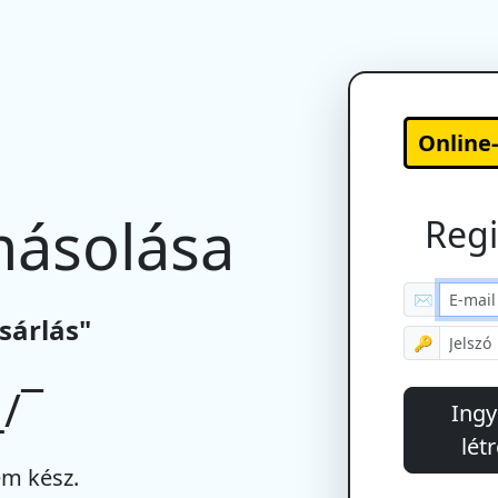
Online
másolása
Regi
✉
sárlás"
🔑
/¯
Ingy
lét
m kész.