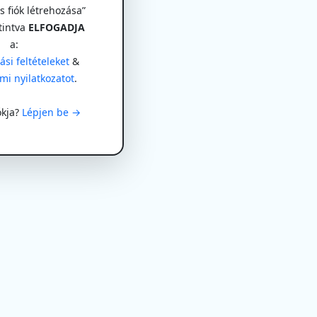
 fiók létrehozása”
tintva
ELFOGADJA
a:
si feltételeket
&
mi nyilatkozatot
.
ókja?
Lépjen be →