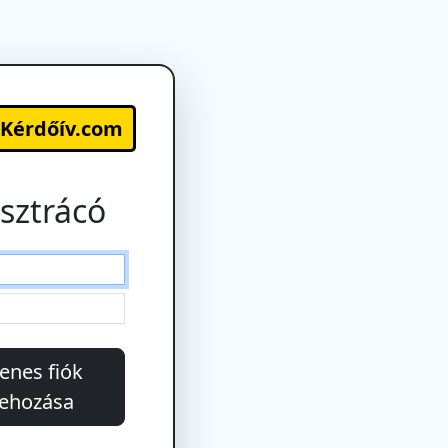
-Kérdőív.com
sztrácó
enes fiók
rehozása