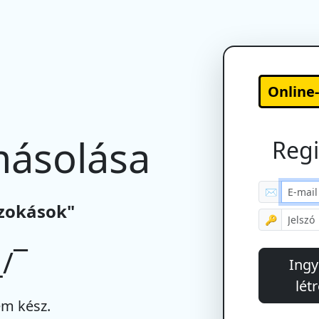
Online
másolása
Regi
✉
szokások"
🔑
/¯
Ingy
lét
m kész.