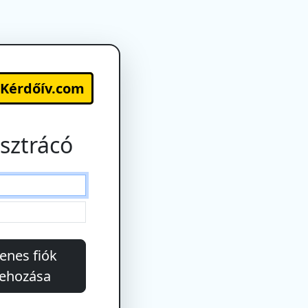
-Kérdőív.com
sztrácó
enes fiók
rehozása