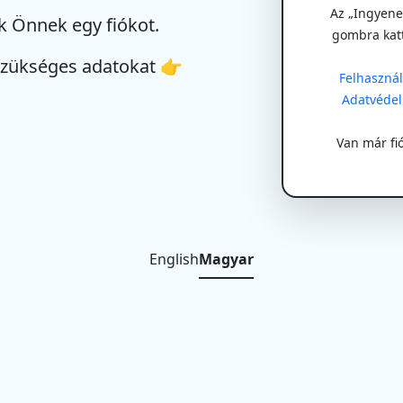
Az „Ingyenes
k Önnek egy fiókot.
gombra kat
szükséges adatokat 👉
Felhasználá
Adatvédel
Van már fi
English
Magyar