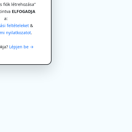
 fiók létrehozása”
tintva
ELFOGADJA
a:
si feltételeket
&
mi nyilatkozatot
.
ókja?
Lépjen be →