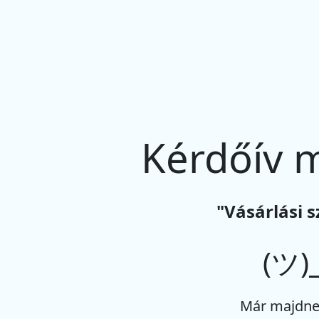
Kérdőív 
"Vásárlási 
(ツ)_
Már majdne