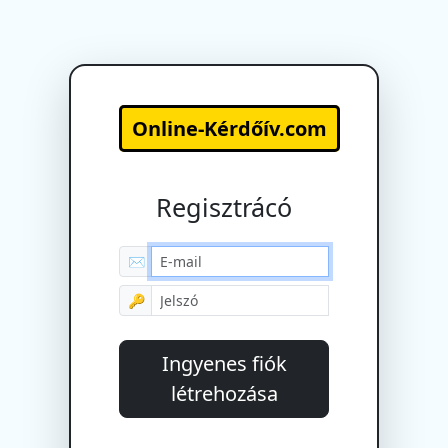
Online-Kérdőív.com
Regisztrácó
✉
🔑
Ingyenes fiók
létrehozása