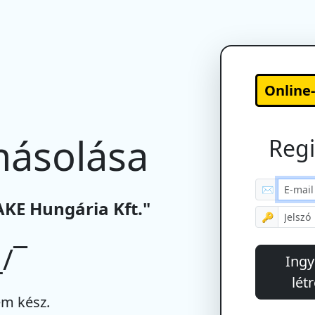
Online
másolása
Regi
✉
AKE Hungária Kft."
🔑
/¯
Ingy
lét
m kész.