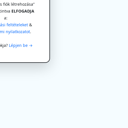
 fiók létrehozása”
tintva
ELFOGADJA
a:
si feltételeket
&
mi nyilatkozatot
.
ókja?
Lépjen be →