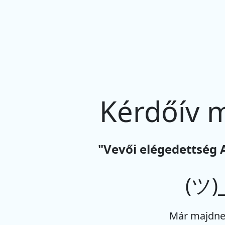
Kérdőív 
"Vevői elégedettség 
(ツ)_
Már majdne