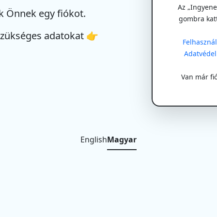
Az „Ingyenes
k Önnek egy fiókot.
gombra kat
szükséges adatokat 👉
Felhasználá
Adatvédel
Van már fi
English
Magyar