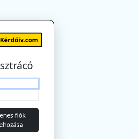
-Kérdőív.com
sztrácó
enes fiók
rehozása