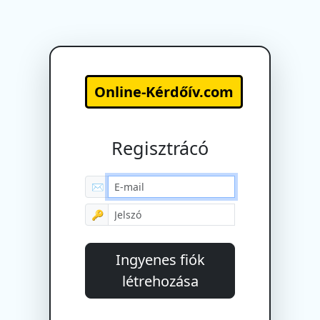
Online-Kérdőív.com
Regisztrácó
✉
🔑
Ingyenes fiók
létrehozása