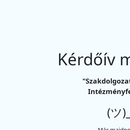
Kérdőív 
"Szakdolgozat
Intézményfe
(ツ)_
Már majdne