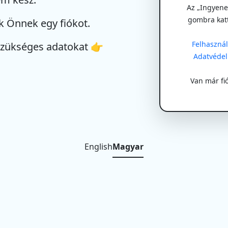
Az „Ingyenes
gombra kat
k Önnek egy fiókot.
Felhasználá
szükséges adatokat 👉
Adatvédel
Van már fi
English
Magyar