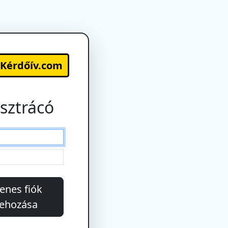
-Kérdőív.com
sztrácó
enes fiók
rehozása