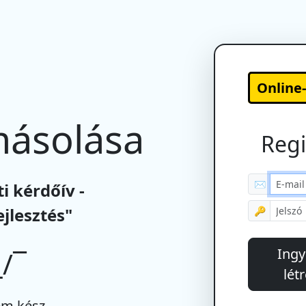
Online
másolása
Regi
✉
i kérdőív -
jlesztés"
🔑
Ingy
/¯
lét
m kész.