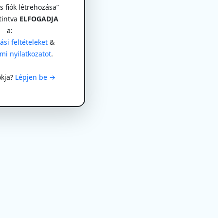
 fiók létrehozása”
tintva
ELFOGADJA
a:
si feltételeket
&
mi nyilatkozatot
.
ókja?
Lépjen be →