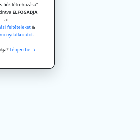
 fiók létrehozása”
tintva
ELFOGADJA
a:
si feltételeket
&
mi nyilatkozatot
.
ókja?
Lépjen be →