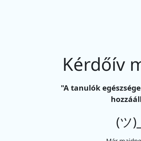
Kérdőív 
"A tanulók egészsége
hozzáál
(ツ)_
Már majdne