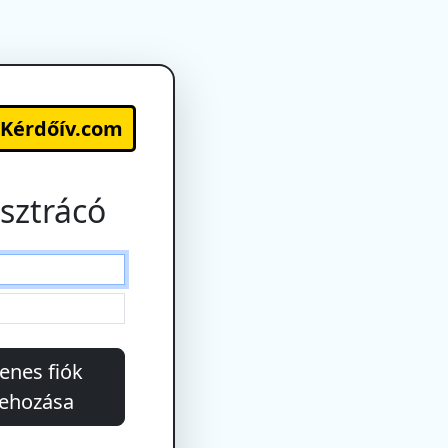
-Kérdőív.com
sztrácó
enes fiók
rehozása