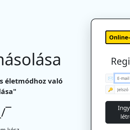
Online
másolása
Regi
✉
s életmódhoz való
lása"
🔑
Ingy
/¯
lét
m kész.