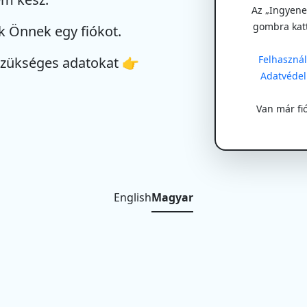
Az „Ingyenes
gombra kat
k Önnek egy fiókot.
Felhasználá
szükséges adatokat 👉
Adatvédel
Van már fi
English
Magyar