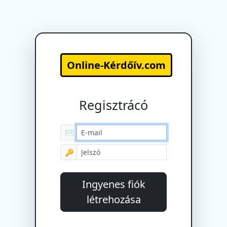
Online-Kérdőív.com
Regisztrácó
✉
🔑
Ingyenes fiók
létrehozása