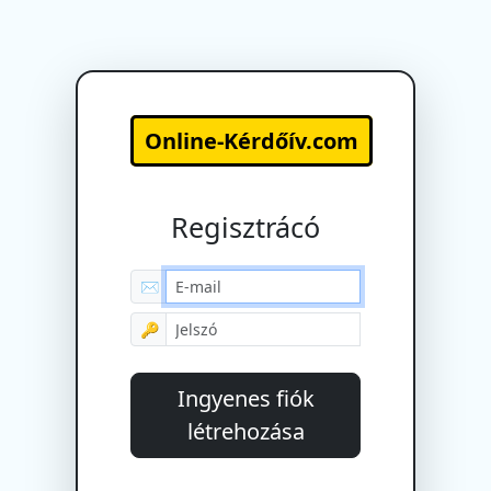
Online-Kérdőív.com
Regisztrácó
✉
🔑
Ingyenes fiók
létrehozása