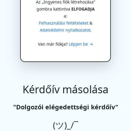
Az „Ingyenes fiók létrehozása”
gombra kattintva
ELFOGADJA
a:
Felhasználási feltételeket
&
Adatvédelmi nyilatkozatot
.
Van már fiókja?
Lépjen be →
Kérdőív másolása
"Dolgozói elégedettségi kérdőív"
(ツ)_/¯