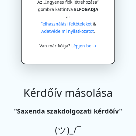
Az „Ingyenes fiók létrehozása”
gombra kattintva
ELFOGADJA
a:
Felhasználási feltételeket
&
Adatvédelmi nyilatkozatot
.
Van már fiókja?
Lépjen be →
Kérdőív másolása
"Saxenda szakdolgozati kérdőív"
(ツ)_/¯