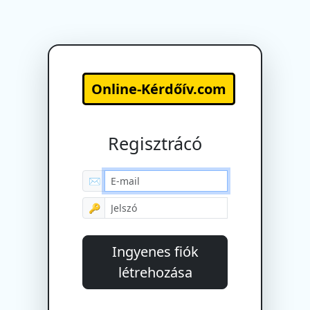
Online-Kérdőív.com
Regisztrácó
✉
🔑
Ingyenes fiók
létrehozása