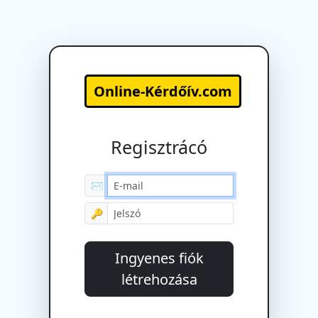
Online-Kérdőív.com
Regisztrácó
✉
🔑
Ingyenes fiók
létrehozása