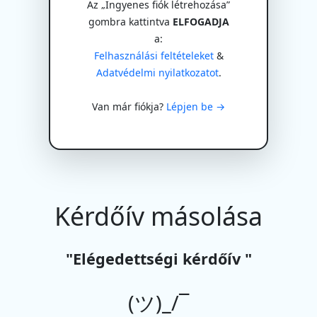
Az „Ingyenes fiók létrehozása”
gombra kattintva
ELFOGADJA
a:
Felhasználási feltételeket
&
Adatvédelmi nyilatkozatot
.
Van már fiókja?
Lépjen be →
Kérdőív másolása
"Elégedettségi kérdőív "
(ツ)_/¯