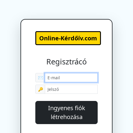
Online-Kérdőív.com
Regisztrácó
✉
🔑
Ingyenes fiók
létrehozása