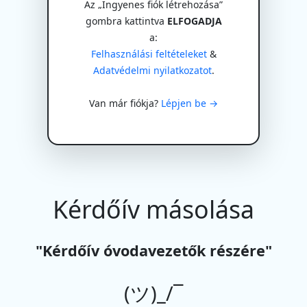
Az „Ingyenes fiók létrehozása”
gombra kattintva
ELFOGADJA
a:
Felhasználási feltételeket
&
Adatvédelmi nyilatkozatot
.
Van már fiókja?
Lépjen be →
Kérdőív másolása
"Kérdőív óvodavezetők részére"
(ツ)_/¯