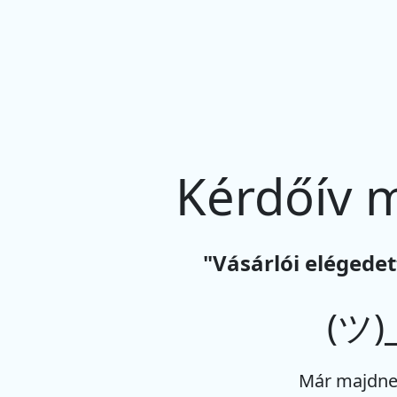
Kérdőív 
"Vásárlói elégedet
(ツ)_
Már majdne