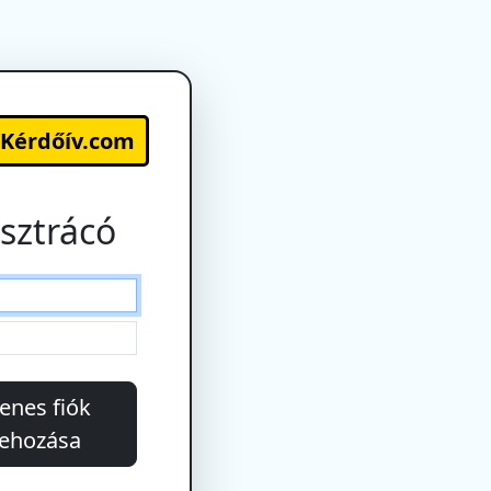
-Kérdőív.com
sztrácó
enes fiók
rehozása