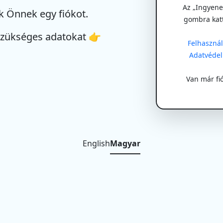
Az „Ingyenes
k Önnek egy fiókot.
gombra kat
szükséges adatokat 👉
Felhasználá
Adatvédel
Van már fi
English
Magyar