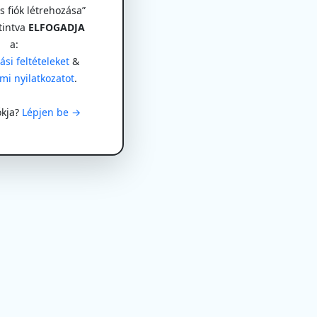
 fiók létrehozása”
tintva
ELFOGADJA
a:
si feltételeket
&
mi nyilatkozatot
.
ókja?
Lépjen be →