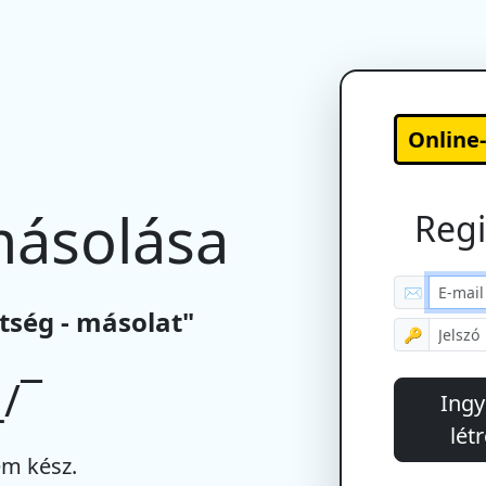
Online
másolása
Regi
✉
tség - másolat"
🔑
/¯
Ingy
lét
m kész.