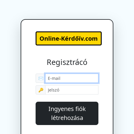
Online-Kérdőív.com
Regisztrácó
✉
🔑
Ingyenes fiók
létrehozása