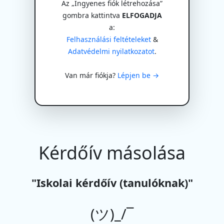
Az „Ingyenes fiók létrehozása”
gombra kattintva
ELFOGADJA
a:
Felhasználási feltételeket
&
Adatvédelmi nyilatkozatot
.
Van már fiókja?
Lépjen be →
Kérdőív másolása
"Iskolai kérdőív (tanulóknak)"
(ツ)_/¯