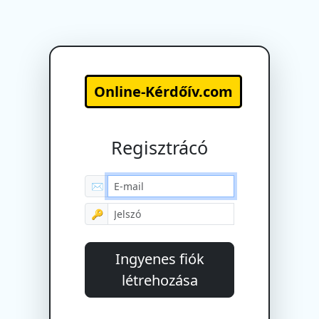
Online-Kérdőív.com
Regisztrácó
✉
🔑
Ingyenes fiók
létrehozása