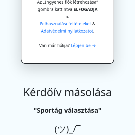
Az „Ingyenes fiók létrehozása”
gombra kattintva
ELFOGADJA
a:
Felhasználási feltételeket
&
Adatvédelmi nyilatkozatot
.
Van már fiókja?
Lépjen be →
Kérdőív másolása
"Sportág választása"
(ツ)_/¯