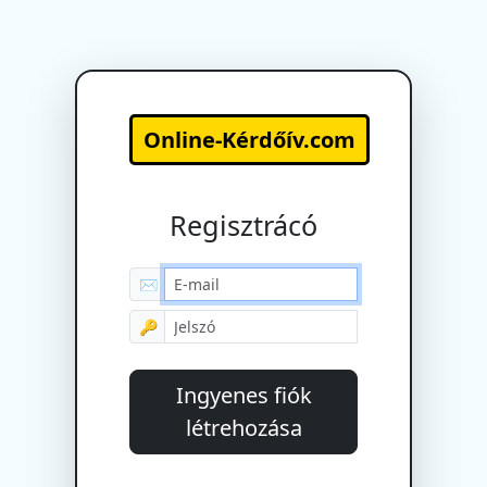
Online-Kérdőív.com
Regisztrácó
✉
🔑
Ingyenes fiók
létrehozása